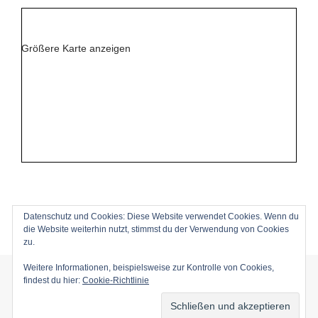
Größere Karte anzeigen
Datenschutz und Cookies: Diese Website verwendet Cookies. Wenn du
die Website weiterhin nutzt, stimmst du der Verwendung von Cookies
zu.
Weitere Informationen, beispielsweise zur Kontrolle von Cookies,
© Copyright 2016 -
2026
| Lierzer GmbH | All Rights
findest du hier:
Cookie-Richtlinie
Reserved |
Impressum
|
Datenschutz
|
Disclaimer