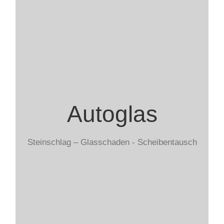
Autoglas
Wir reparieren Ihre Front, Heck- und
Autoglas
Seitenscheiben oder tauschen sie bei Bedarf
aus.
Steinschlag – Glasschaden - Scheibentausch
In der Regel werden Glasschäden von der
Kaskoversicherung übernommen.