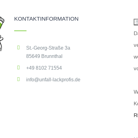
KONTAKTINFORMATION
D
v
St.-Georg-Straße 3a
85649 Brunnthal
w
+49 8102 71554
v
info@unfall-lackprofis.de
W
K
Ri