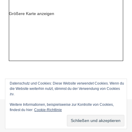
Größere Karte anzeigen
Datenschutz und Cookies: Diese Website verwendet Cookies. Wenn du
die Website weiterhin nutzt, stimmst du der Verwendung von Cookies
zu.
Weitere Informationen, beispielsweise zur Kontrolle von Cookies,
© Copyright 2016 -
2026
| Lierzer GmbH | All Rights
findest du hier:
Cookie-Richtlinie
Reserved |
Impressum
|
Datenschutz
|
Disclaimer